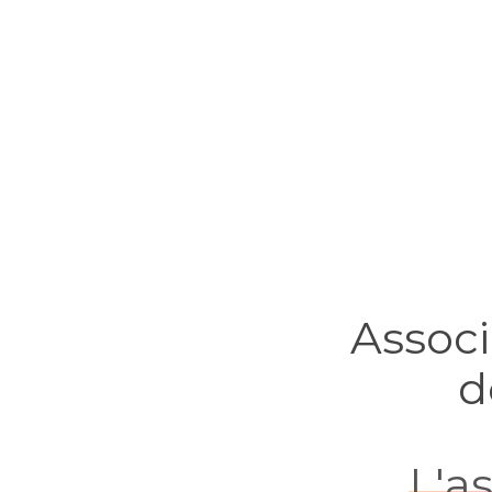
Associ
d
L'a