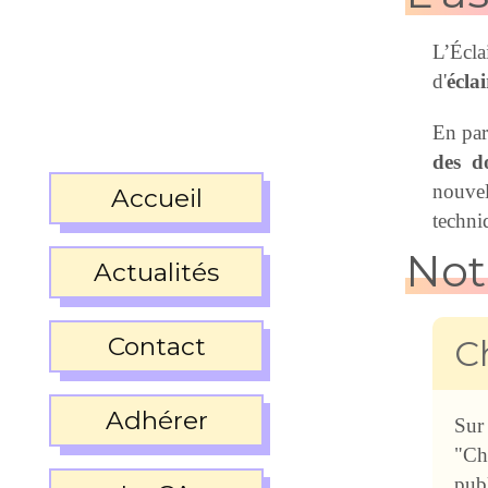
L’Écla
d'
écla
En par
des d
nouvel
Accueil
techniq
Not
Actualités
Contact
C
Adhérer
Sur
"Ch
pub