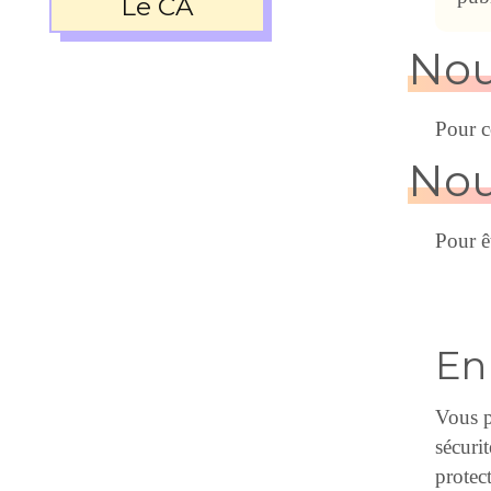
Le CA
Nou
Pour c
Nou
Pour ê
En
Vous p
sécuri
protec